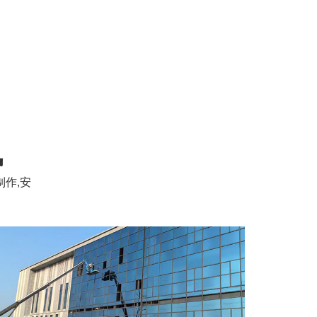
讯
作,安